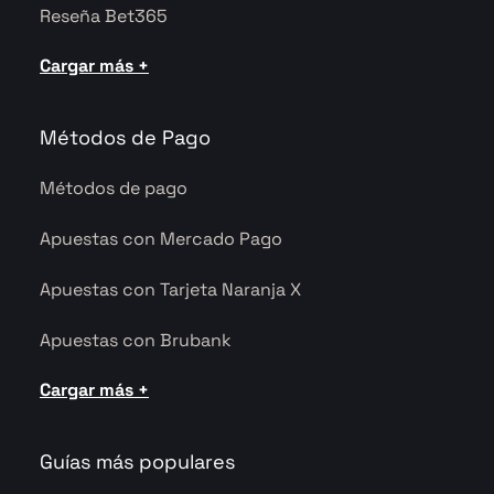
Reseña Bet365
Cargar más +
Métodos de Pago
Métodos de pago
Apuestas con Mercado Pago
Apuestas con Tarjeta Naranja X
Apuestas con Brubank
Cargar más +
Guías más populares