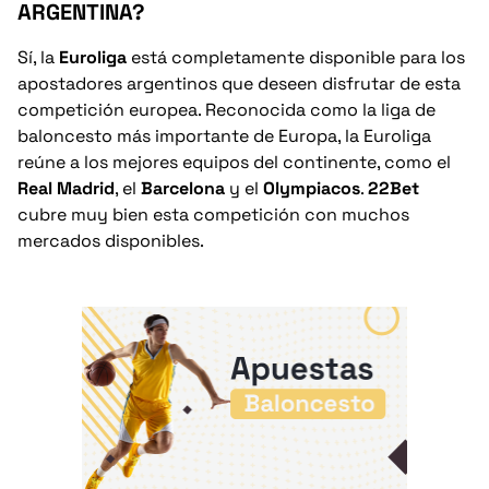
ARGENTINA?
Sí, la
Euroliga
está completamente disponible para los
apostadores argentinos que deseen disfrutar de esta
competición europea. Reconocida como la liga de
baloncesto más importante de Europa, la Euroliga
reúne a los mejores equipos del continente, como el
Real Madrid
, el
Barcelona
y el
Olympiacos
.
22Bet
cubre muy bien esta competición con muchos
mercados disponibles.