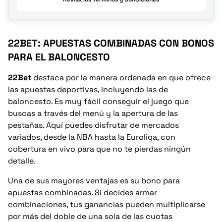
22BET: APUESTAS COMBINADAS CON BONOS
PARA EL BALONCESTO
22Bet
destaca por la manera ordenada en que ofrece
las apuestas deportivas, incluyendo las de
baloncesto. Es muy fácil conseguir el juego que
buscas a través del menú y la apertura de las
pestañas. Aquí puedes disfrutar de mercados
variados, desde la NBA hasta la Euroliga, con
cobertura en vivo para que no te pierdas ningún
detalle.
Una de sus mayores ventajas es su bono para
apuestas combinadas. Si decides armar
combinaciones, tus ganancias pueden multiplicarse
por más del doble de una sola de las cuotas