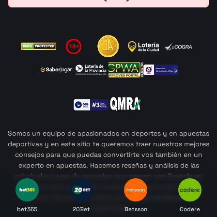
Somos un equipo de apasionados en deportes y en apuestas
deportivas y en este sitio te queremos traer nuestros mejores
consejos para que puedas convertirte vos también en un
experto en apuestas. Hacemos reseñas y análisis de las
principales casas de apuestas que operan con licencia en
Argentina para que estés tranquilo y seguro a la hora de
apostar. ¡Sumate a nuestra comunidad de Apuestas
Argentinas!
bet365
20Bet
Betsson
Codere