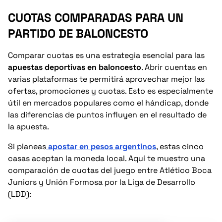
CUOTAS COMPARADAS PARA UN
PARTIDO DE BALONCESTO
Comparar cuotas es una estrategia esencial para las
apuestas deportivas en baloncesto
. Abrir cuentas en
varias plataformas te permitirá aprovechar mejor las
ofertas, promociones y cuotas. Esto es especialmente
útil en mercados populares como el hándicap, donde
las diferencias de puntos influyen en el resultado de
la apuesta.
Si planeas
apostar en pesos argentinos
, estas cinco
casas aceptan la moneda local. Aquí te muestro una
comparación de cuotas del juego entre Atlético Boca
Juniors y Unión Formosa por la Liga de Desarrollo
(LDD):