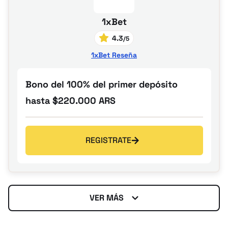
1xBet
4.3
/5
1xBet Reseña
Bono del 100% del primer depósito
hasta $220.000 ARS
REGISTRATE
VER MÁS