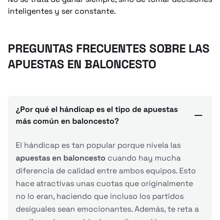
inteligentes y ser constante.
PREGUNTAS FRECUENTES SOBRE LAS
APUESTAS EN BALONCESTO
¿Por qué el hándicap es el tipo de apuestas
más común en baloncesto?
El hándicap es tan popular porque nivela las
apuestas en baloncesto
cuando hay mucha
diferencia de calidad entre ambos equipos. Esto
hace atractivas unas cuotas que originalmente
no lo eran, haciendo que incluso los partidos
desiguales sean emocionantes. Además, te reta a