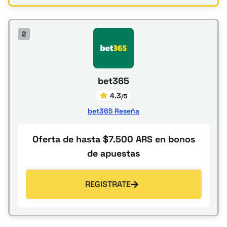
2
bet365
4.3
/5
bet365 Reseña
Oferta de hasta $7.500 ARS en bonos
de apuestas
REGISTRATE