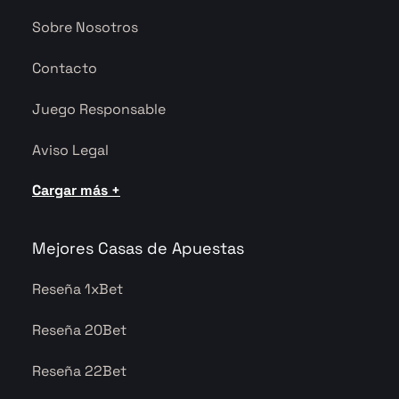
Sobre Nosotros
Contacto
Juego Responsable
Aviso Legal
Cargar más +
Mejores Casas de Apuestas
Reseña 1xBet
Reseña 20Bet
Reseña 22Bet