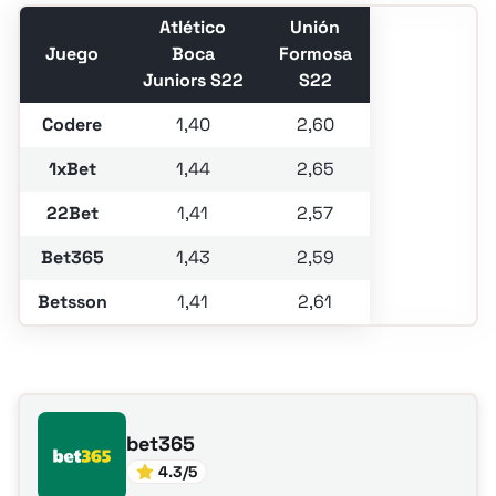
Atlético
Unión
Juego
Boca
Formosa
Juniors S22
S22
Codere
1,40
2,60
1xBet
1,44
2,65
22Bet
1,41
2,57
Bet365
1,43
2,59
Betsson
1,41
2,61
bet365
4.3/
5