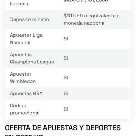
licencia
$10 USD o equivalente a
Depósito mínimo
moneda nacoonal
Apuestas Liga
Sí
Nacional
Apuestas
Sí
Champions League
Apuestas
Sí
Wimbledon
Apuestas NBA
Sí
Código
Sí
promocional
OFERTA DE APUESTAS Y DEPORTES