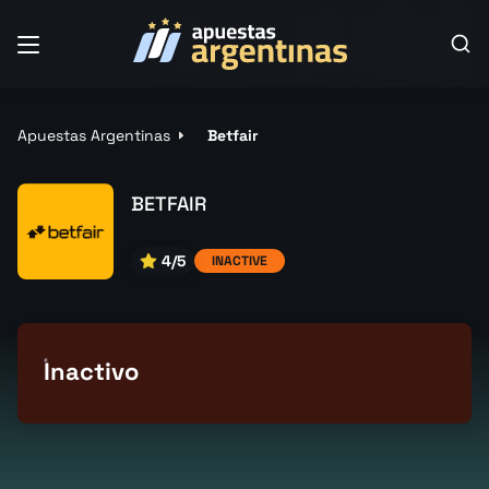
Apuestas Argentinas
Betfair
BETFAIR
4/
5
INACTIVE
Inactivo