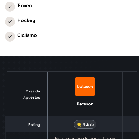
Boxeo
Hockey
Ciclismo
Casa de
Apuestas
Betsson
4.6/
5
Rating
Gran sección de apuestas en