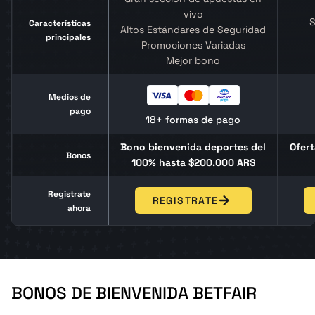
vivo
S
Características
Altos Estándares de Seguridad
principales
Promociones Variadas
Mejor bono
Medios de
pago
18+ formas de pago
Bono bienvenida deportes del
Ofert
Bonos
100% hasta $200.000 ARS
Registrate
REGISTRATE
ahora
BONOS DE BIENVENIDA BETFAIR