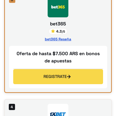
bet365
4.3
/5
bet365 Reseña
Oferta de hasta $7.500 ARS en bonos
de apuestas
REGISTRATE
4