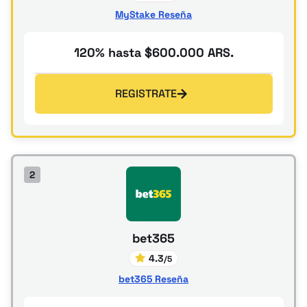
MyStake Reseña
120% hasta $600.000 ARS.
REGISTRATE
2
bet365
4.3
/5
bet365 Reseña