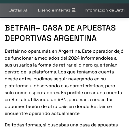
Betfair AR
Diseño e Interfaz 💻
Información de Betfair
BETFAIR– CASA DE APUESTAS
DEPORTIVAS ARGENTINA
Betfair no opera más en Argentina. Este operador dejó
de funcionar a mediados del 2024 informándoles a
sus usuarios la forma de retirar el dinero que tenían
dentro de la plataforma. Los que teníamos cuenta
desde antes, pudimos seguir navegando en su
plataforma y observando sus características, pero
solo como espectadores. Es posible crear una cuenta
en Betfair utilizando un VPN, pero vas a necesitar
documentación de otro país en donde Betfair se
encuentre operando actualmente.
De todas formas, si buscabas una casa de apuestas