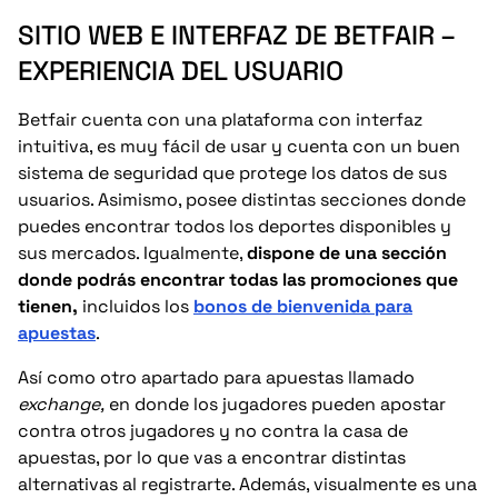
SITIO WEB E INTERFAZ DE BETFAIR –
EXPERIENCIA DEL USUARIO
Betfair cuenta con una plataforma con interfaz
intuitiva, es muy fácil de usar y cuenta con un buen
sistema de seguridad que protege los datos de sus
usuarios. Asimismo, posee distintas secciones donde
puedes encontrar todos los deportes disponibles y
sus mercados.
Igualmente,
dispone de una sección
donde podrás encontrar todas las promociones que
tienen,
incluidos los
bonos de bienvenida para
apuestas
.
Así como otro apartado para apuestas llamado
exchange,
en donde los jugadores pueden apostar
contra otros jugadores y no contra la casa de
apuestas, por lo que vas a encontrar distintas
alternativas al registrarte.
Además, visualmente es una