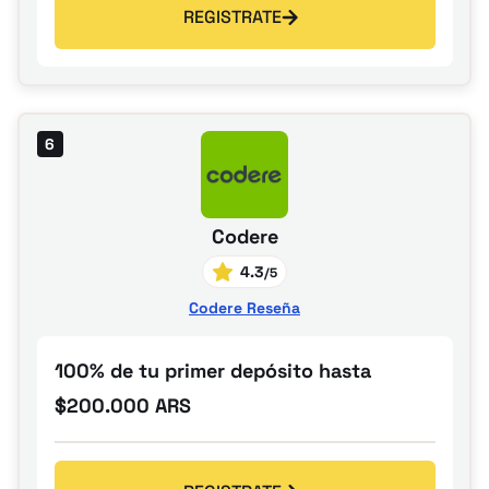
REGISTRATE
6
Codere
4.3
/5
Codere Reseña
100% de tu primer depósito hasta
$200.000 ARS