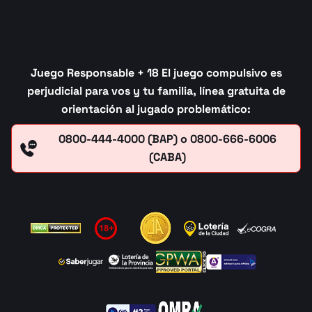
Juego Responsable + 18 El juego compulsivo es
perjudicial para vos y tu familia, línea gratuita de
orientación al jugado problemático:
0800-444-4000 (BAP) o 0800-666-6006
(CABA)