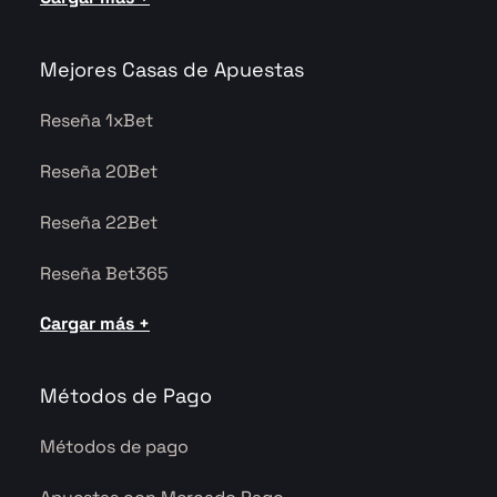
Mejores Casas de Apuestas
Reseña 1xBet
Reseña 20Bet
Reseña 22Bet
Reseña Bet365
Cargar más +
Métodos de Pago
Métodos de pago