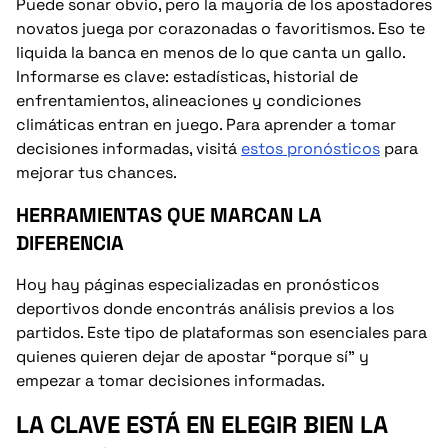
Puede sonar obvio, pero la mayoría de los apostadores
novatos juega por corazonadas o favoritismos. Eso te
liquida la banca en menos de lo que canta un gallo.
Informarse es clave: estadísticas, historial de
enfrentamientos, alineaciones y condiciones
climáticas entran en juego. Para aprender a tomar
decisiones informadas, visitá
estos pronósticos
para
mejorar tus chances.
HERRAMIENTAS QUE MARCAN LA
DIFERENCIA
Hoy hay páginas especializadas en pronósticos
deportivos donde encontrás análisis previos a los
partidos. Este tipo de plataformas son esenciales para
quienes quieren dejar de apostar “porque sí” y
empezar a tomar decisiones informadas.
LA CLAVE ESTÁ EN ELEGIR BIEN LA