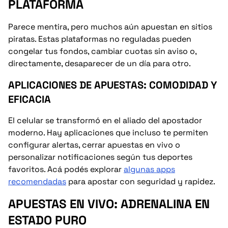
PLATAFORMA
Parece mentira, pero muchos aún apuestan en sitios
piratas. Estas plataformas no reguladas pueden
congelar tus fondos, cambiar cuotas sin aviso o,
directamente, desaparecer de un día para otro.
APLICACIONES DE APUESTAS: COMODIDAD Y
EFICACIA
El celular se transformó en el aliado del apostador
moderno. Hay aplicaciones que incluso te permiten
configurar alertas, cerrar apuestas en vivo o
personalizar notificaciones según tus deportes
favoritos. Acá podés explorar
algunas apps
recomendadas
para apostar con seguridad y rapidez.
APUESTAS EN VIVO: ADRENALINA EN
ESTADO PURO