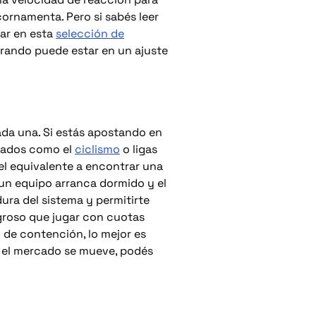
cornamenta. Pero si sabés leer
ar en esta
selección de
mirando puede estar en un ajuste
ada una. Si estás apostando en
rcados como el
ciclismo
o ligas
el equivalente a encontrar una
 un equipo arranca dormido y el
ura del sistema y permitirte
igroso que jugar con cuotas
d de contención, lo mejor es
as el mercado se mueve, podés