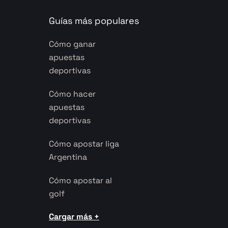
Guías más populares
Cómo ganar
apuestas
deportivas
Cómo hacer
apuestas
deportivas
Cómo apostar liga
Argentina
Cómo apostar al
golf
Cargar más +