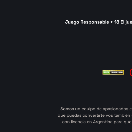
Juego Responsable + 18 El jueg
Somos un equipo de apasionados en 
que puedas convertirte vos también e
con licencia en Argentina para que