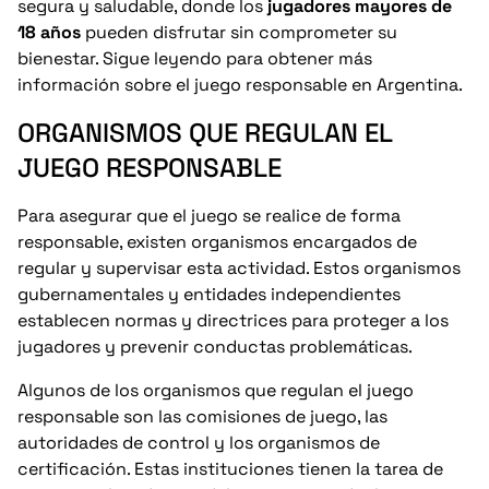
segura y saludable, donde los
jugadores mayores de
18 años
pueden disfrutar sin comprometer su
bienestar. Sigue leyendo para obtener más
información sobre el juego responsable en Argentina.
ORGANISMOS QUE REGULAN EL
JUEGO RESPONSABLE
Para asegurar que el juego se realice de forma
responsable, existen organismos encargados de
regular y supervisar esta actividad. Estos organismos
gubernamentales y entidades independientes
establecen normas y directrices para proteger a los
jugadores y prevenir conductas problemáticas.
Algunos de los organismos que regulan el juego
responsable son las comisiones de juego, las
autoridades de control y los organismos de
certificación. Estas instituciones tienen la tarea de