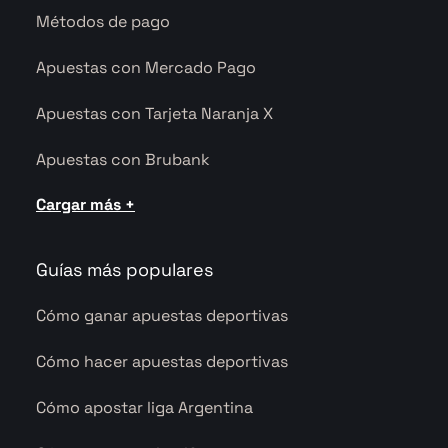
Métodos de pago
Apuestas con Mercado Pago
Apuestas con Tarjeta Naranja X
Apuestas con Brubank
Cargar más +
Guías más populares
Cómo ganar apuestas deportivas
Cómo hacer apuestas deportivas
Cómo apostar liga Argentina