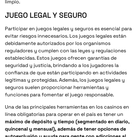
limpio.
JUEGO LEGAL Y SEGURO
Participar en juegos legales y seguros es esencial para
evitar riesgos innecesarios. Los juegos legales están
debidamente autorizados por los organismos
reguladores y cumplen con las leyes y regulaciones
establecidas. Estos juegos ofrecen garantías de
seguridad y justicia, brindando a los jugadores la
confianza de que están participando en actividades
legítimas y protegidas. Además, los juegos legales y
seguros suelen proporcionar herramientas y
funciones para fomentar el juego responsable.
Una de las principales herramientas en los casinos en
línea obligatorias para operar en el país es tener un
máximo de depósito y tiempo (segmentado en diario,
quincenal y mensual), además de tener opciones de
autoexclusión y ayuda para gente con adicciones al