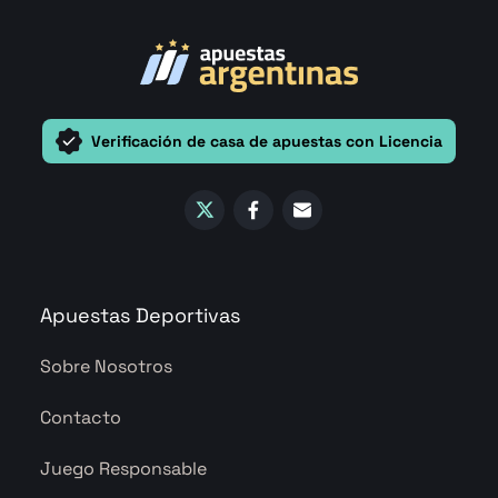
Verificación de casa de apuestas con Licencia
Apuestas Deportivas
Sobre Nosotros
Contacto
Juego Responsable